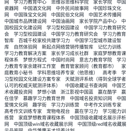
网
学习力教育中心
思维谷思维科学院
家长学院
中国
瓷器网
中国酒文化网
中外民间故事网
中国珍珠文化
网
中国珠宝文化网
中国民俗文化网
中国艺术传播网
中国城市品牌建设网
中国油画网
家长学院产品中心
中
国校园文化建设网
学习型校园建设
中国学习力教育研究
会
学习型校园建设
中国学习力教育研究会
学习力教育
智库
百城千校家校共建学习力
中国学习型城市建设智
库
自然体验网
新起点网络营销传播智库
记忆力训练
学习力教育解决方案
家长学习成长社群
家庭梦想教育课
程体系
梦想方程式
中国时尚网
意志力教育学院
学习
力教育专家余建祥工作室
教育管家顾问（教育都市）
家
庭教育小秘书
学科思维培养专家（他思维）
高考季
学
习型校园文化建设方案专家
天赋测评系统（得到全球学者
认可的权威天赋测评体系）
中国收藏证书查询网
中国艺
术收藏投资网
梦想小镇
浙江影视中国蓝
赢在酷学
赢
在佳学
慕趣学习力教育世界
中国域名投资知识网
中国
爱情文化网
趣学街
学习力训练营
中考作文训练专家
高考作文训练专家
宠物电视台
赢在学习力
学习能力训
练营
家庭梦想教育课程体系
中国顶级收藏域名展示评析
网
中国顶级win域名收藏展示网
中国顶级red域名收藏展
示品鉴网
中华雏鹰天才培养计划